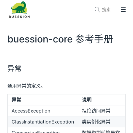


主页
文档
参考手册
buession-core 参考手册
技术支持
生态
Buession Framework
异常
Buession Security
Buession Logging
通用异常的定义。
Buession Canal
Buession SpringBoot
异常
说明
Buession SpringCloud
AccessException
拒绝访问异常
Buession Cas
ClassInstantiationException
类实例化异常
Buession Prototype
ConversionException
数据类型转换异常