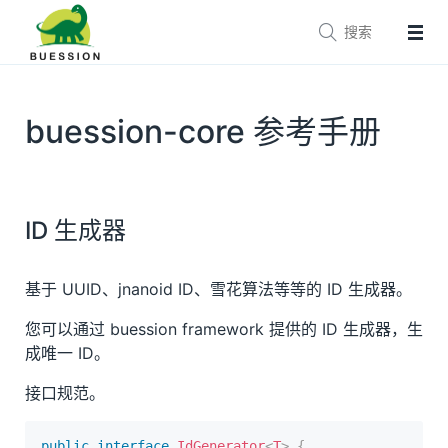


主页
文档
参考手册
buession-core 参考手册
技术支持
生态
Buession Framework
ID 生成器
Buession Security
Buession Logging
基于 UUID、jnanoid ID、雪花算法等等的 ID 生成器。
Buession Canal
您可以通过 buession framework 提供的 ID 生成器，生
Buession SpringBoot
成唯一 ID。
Buession SpringCloud
接口规范。
Buession Cas
Buession Prototype
public
interface
IdGenerator
<
T
>
{